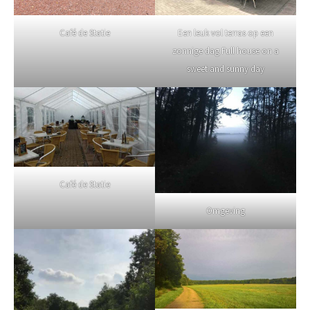
Café de Statie
Een leuk vol terras op een
zonnige dag Full house on a
sweet and sunny day
Café de Statie
Omgeving